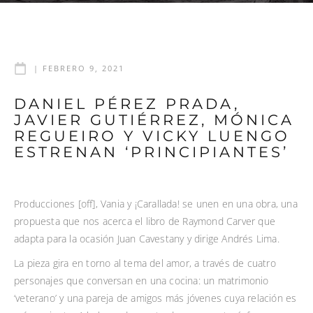
|
FEBRERO 9, 2021
DANIEL PÉREZ PRADA,
JAVIER GUTIÉRREZ, MÓNICA
REGUEIRO Y VICKY LUENGO
ESTRENAN ‘PRINCIPIANTES’
Producciones [off], Vania y ¡Carallada! se unen en una obra, una
propuesta que nos acerca el libro de Raymond Carver que
adapta para la ocasión Juan Cavestany y dirige Andrés Lima.
La pieza gira en torno al tema del amor, a través de cuatro
personajes que conversan en una cocina: un matrimonio
‘veterano’ y una pareja de amigos más jóvenes cuya relación es