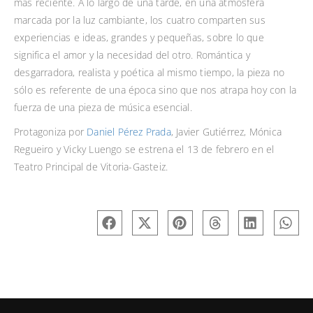
más reciente. A lo largo de una tarde, en una atmósfera
marcada por la luz cambiante, los cuatro comparten sus
experiencias e ideas, grandes y pequeñas, sobre lo que
significa el amor y la necesidad del otro. Romántica y
desgarradora, realista y poética al mismo tiempo, la pieza no
sólo es referente de una época sino que nos atrapa hoy con la
fuerza de una pieza de música esencial.
Protagoniza por
Daniel Pérez Prada
, Javier Gutiérrez, Mónica
Regueiro y Vicky Luengo se estrena el 13 de febrero en el
Teatro Principal de Vitoria-Gasteiz.