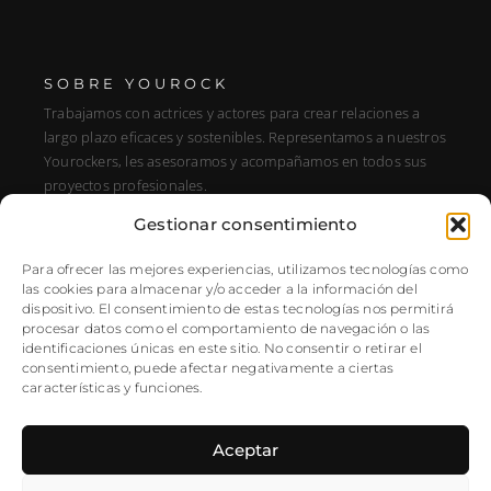
SOBRE YOUROCK
Trabajamos con actrices y actores para crear relaciones a
largo plazo eficaces y sostenibles. Representamos a nuestros
Yourockers, les asesoramos y acompañamos en todos sus
proyectos profesionales.
Gestionar consentimiento
DIRECCIÓN
C/ Alfonso XIII, 131, Portal E, 1A28016 Madrid, Spain
Para ofrecer las mejores experiencias, utilizamos tecnologías como
las cookies para almacenar y/o acceder a la información del
SÍGUENOS
dispositivo. El consentimiento de estas tecnologías nos permitirá
procesar datos como el comportamiento de navegación o las
Instagram
identificaciones únicas en este sitio. No consentir o retirar el
NEWSLETTER
consentimiento, puede afectar negativamente a ciertas
características y funciones.
Aceptar