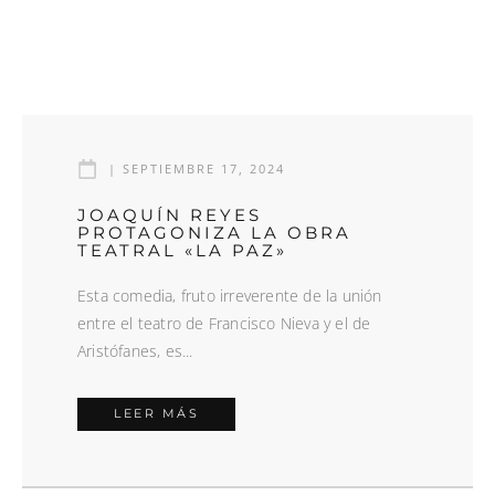
|
SEPTIEMBRE 17, 2024
JOAQUÍN REYES
PROTAGONIZA LA OBRA
TEATRAL «LA PAZ»
Esta comedia, fruto irreverente de la unión
entre el teatro de Francisco Nieva y el de
Aristófanes, es...
LEER MÁS