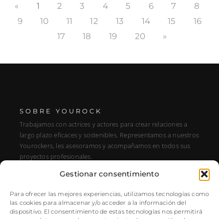
«
1
2
3
4
5
6
7
8
9
10
11
12
13
14
15
16
17
18
19
20
»
SOBRE YOUROCK
Trabajamos con actrices y actores para crear relaciones a
largo plazo eficaces y sostenibles. Representamos a nuestros
Yourockers, les asesoramos y acompañamos en todos sus
proyectos profesionales.
Gestionar consentimiento
DIRECCIÓN
C/ Alfonso XIII, 131, Portal E, 1A28016 Madrid, Spain
Para ofrecer las mejores experiencias, utilizamos tecnologías como
las cookies para almacenar y/o acceder a la información del
SÍGUENOS
dispositivo. El consentimiento de estas tecnologías nos permitirá