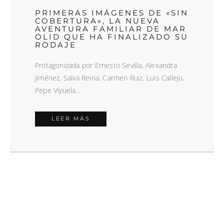
PRIMERAS IMÁGENES DE «SIN
COBERTURA», LA NUEVA
AVENTURA FAMILIAR DE MAR
OLID QUE HA FINALIZADO SU
RODAJE
Protagonizada por Ernesto Sevilla, Alexandra
Jiménez, Salva Reina, Carmen Ruiz, Luis Callejo,
Pepe Viyuela...
LEER MÁS