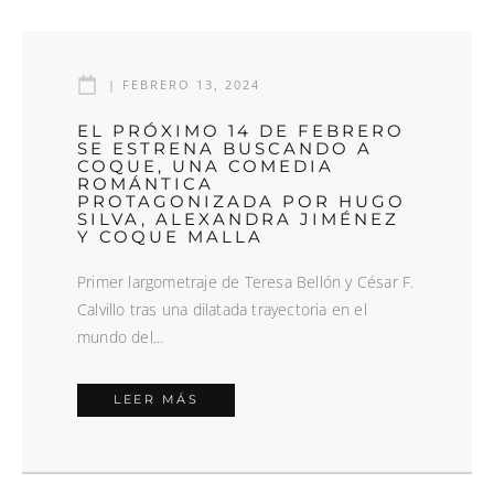
|
FEBRERO 13, 2024
EL PRÓXIMO 14 DE FEBRERO
SE ESTRENA BUSCANDO A
COQUE, UNA COMEDIA
ROMÁNTICA
PROTAGONIZADA POR HUGO
SILVA, ALEXANDRA JIMÉNEZ
Y COQUE MALLA
Primer largometraje de Teresa Bellón y César F.
Calvillo tras una dilatada trayectoria en el
mundo del...
LEER MÁS