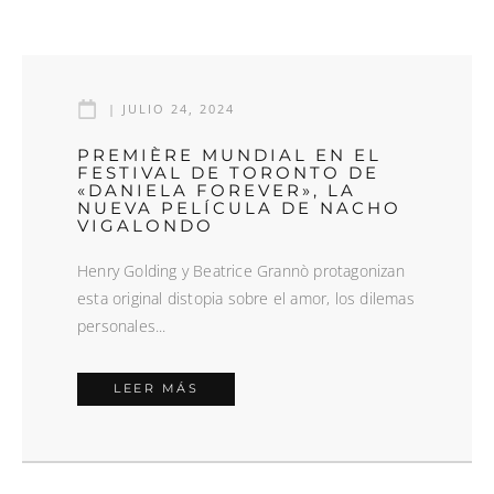
|
JULIO 24, 2024
PREMIÈRE MUNDIAL EN EL
FESTIVAL DE TORONTO DE
«DANIELA FOREVER», LA
NUEVA PELÍCULA DE NACHO
VIGALONDO
Henry Golding y Beatrice Grannò protagonizan
esta original distopia sobre el amor, los dilemas
personales...
LEER MÁS