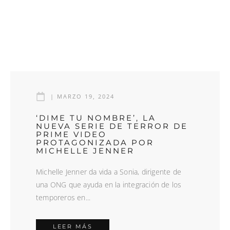
|
MARZO 19, 2024
‘DIME TU NOMBRE’, LA
NUEVA SERIE DE TERROR DE
PRIME VIDEO
PROTAGONIZADA POR
MICHELLE JENNER
Michelle Jenner da vida a Sonia, dirigente de
una ONG que ayuda en la integración de los
temporeros en...
LEER MÁS