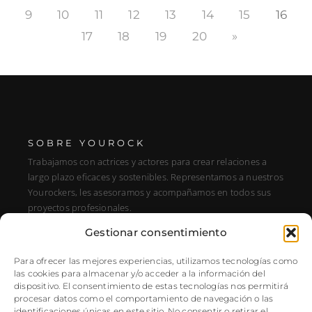
9
10
11
12
13
14
15
16
17
18
19
20
»
SOBRE YOUROCK
Trabajamos con actrices y actores para crear relaciones a
largo plazo eficaces y sostenibles. Representamos a nuestros
Yourockers, les asesoramos y acompañamos en todos sus
proyectos profesionales.
Gestionar consentimiento
DIRECCIÓN
C/ Alfonso XIII, 131, Portal E, 1A28016 Madrid, Spain
Para ofrecer las mejores experiencias, utilizamos tecnologías como
las cookies para almacenar y/o acceder a la información del
SÍGUENOS
dispositivo. El consentimiento de estas tecnologías nos permitirá
procesar datos como el comportamiento de navegación o las
Instagram
identificaciones únicas en este sitio. No consentir o retirar el