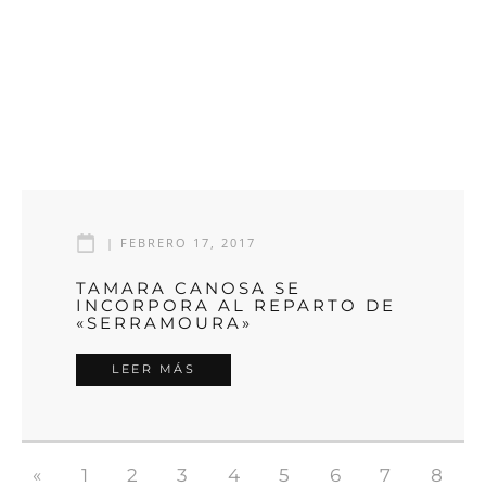
|
FEBRERO 17, 2017
TAMARA CANOSA SE
INCORPORA AL REPARTO DE
«SERRAMOURA»
LEER MÁS
«
1
2
3
4
5
6
7
8