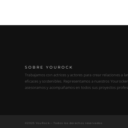
SOBRE YOUROCK
Trabajamos con actrices y actores para crear relaciones a la
eficaces y sostenibles. Representamos a nuestros Yourockers
asesoramos y acompañamos en todos sus proyectos profes
©2025 YouRock – Todos los derechos reservados