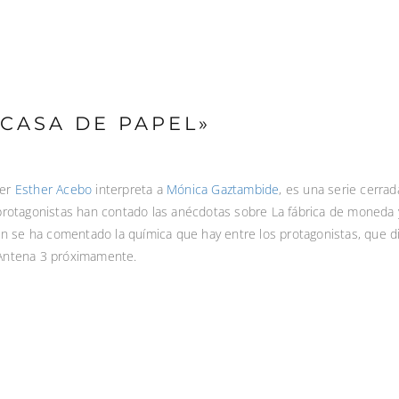
 CASA DE PAPEL»
ker
Esther Acebo
interpreta a
Mónica Gaztambide
, es una serie cerra
protagonistas han contado las anécdotas sobre La fábrica de moneda y 
se ha comentado la química que hay entre los protagonistas, que disf
 Antena 3 próximamente.