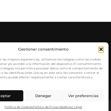
Gestionar consentimiento
NEWSLETTER
r las mejores experiencias, utilizamos tecnologías como las cookies
nar y/o acceder a la información del dispositivo. El consentimiento
ecnologías nos permitirá procesar datos como el comportamiento de
o las identificaciones únicas en este sitio. No consentir o retirar el
ento, puede afectar negativamente a ciertas características y
ceptar
Denegar
Ver preferencias
Política de Cookies
Política de Privacidad
Aviso Legal
Política de Privacidad
|
Aviso Legal
|
Política de Cookies