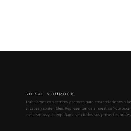
SOBRE YOUROCK
Trabajamos con actrices y actores para crear relaciones a la
eficaces y sostenibles. Representamos a nuestros Yourockers
asesoramos y acompañamos en todos sus proyectos profes