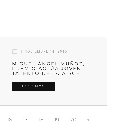
|
NOVIEMBRE 14, 2016
MIGUEL ÁNGEL MUÑOZ,
PREMIO ACTÚA JOVEN
TALENTO DE LA AISGE
LEER MÁS
16
17
18
19
20
»