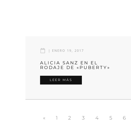
|
ENERO 19, 2017
ALICIA SANZ EN EL
RODAJE DE «PUBERTY»
LEER MÁS
«
1
2
3
4
5
6