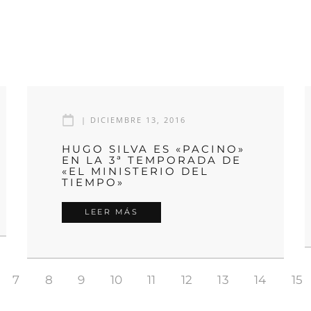
|
DICIEMBRE 13, 2016
HUGO SILVA ES «PACINO»
EN LA 3ª TEMPORADA DE
«EL MINISTERIO DEL
TIEMPO»
LEER MÁS
7
8
9
10
11
12
13
14
15