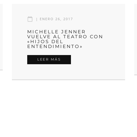
|
ENERO 26, 2017
MICHELLE JENNER
VUELVE AL TEATRO CON
«HIJOS DEL
ENTENDIMIENTO»
LEER MÁS