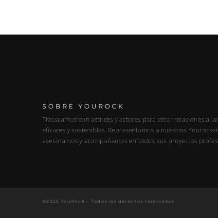
SOBRE YOUROCK
Trabajamos con actrices y actores para crear relaciones a la
eficaces y sostenibles. Representamos a nuestros Yourockers
asesoramos y acompañamos en todos sus proyectos profes
©2025 YouRock – Todos los derechos reservados