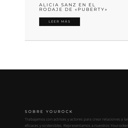
ALICIA SANZ EN EL
RODAJE DE «PUBERTY»
LEER MÁS
SOBRE YOUROCK
Trabajamos con actrices y actores para crear relaciones a la
eficaces y sostenibles. Representamos a nuestros Yourockers