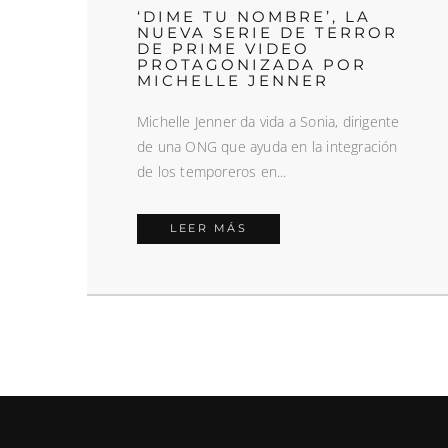
‘DIME TU NOMBRE’, LA
NUEVA SERIE DE TERROR
DE PRIME VIDEO
PROTAGONIZADA POR
MICHELLE JENNER
Michelle Jenner da vida a Sonia, dirigente
de una ONG que ayuda en la integración
de los temporeros en...
LEER MÁS