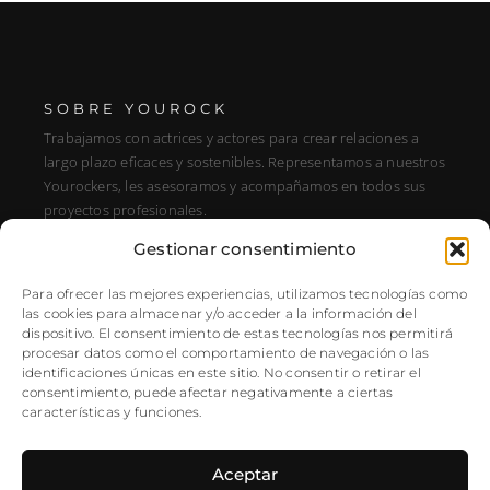
SOBRE YOUROCK
Trabajamos con actrices y actores para crear relaciones a
largo plazo eficaces y sostenibles. Representamos a nuestros
Yourockers, les asesoramos y acompañamos en todos sus
proyectos profesionales.
Gestionar consentimiento
DIRECCIÓN
C/ Alfonso XIII, 131, Portal E, 1A28016 Madrid, Spain
Para ofrecer las mejores experiencias, utilizamos tecnologías como
las cookies para almacenar y/o acceder a la información del
SÍGUENOS
dispositivo. El consentimiento de estas tecnologías nos permitirá
procesar datos como el comportamiento de navegación o las
Instagram
identificaciones únicas en este sitio. No consentir o retirar el
NEWSLETTER
consentimiento, puede afectar negativamente a ciertas
características y funciones.
Aceptar