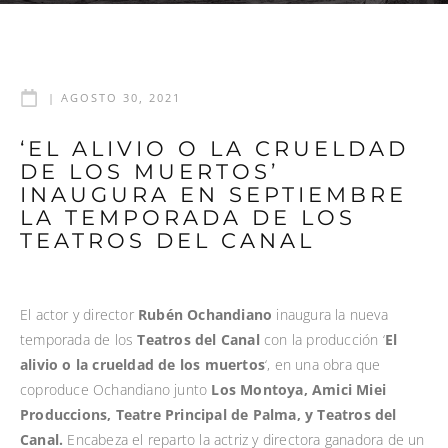
|
AGOSTO 30, 2021
‘EL ALIVIO O LA CRUELDAD
DE LOS MUERTOS’
INAUGURA EN SEPTIEMBRE
LA TEMPORADA DE LOS
TEATROS DEL CANAL
El actor y director
Rubén Ochandiano
inaugura la nueva
temporada de los
Teatros del Canal
con la producción ‘
El
alivio o la crueldad de los muertos
‘, en una obra que
coproduce Ochandiano junto
Los Montoya, Amici Miei
Produccions, Teatre Principal de Palma, y Teatros del
Canal.
Encabeza el reparto la actriz y directora ganadora de un