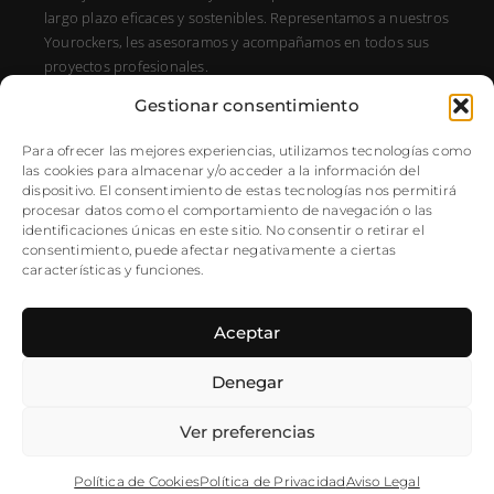
largo plazo eficaces y sostenibles. Representamos a nuestros
Yourockers, les asesoramos y acompañamos en todos sus
proyectos profesionales.
Gestionar consentimiento
DIRECCIÓN
C/ Alfonso XIII, 131, Portal E, 1A28016 Madrid, Spain
Para ofrecer las mejores experiencias, utilizamos tecnologías como
las cookies para almacenar y/o acceder a la información del
SÍGUENOS
dispositivo. El consentimiento de estas tecnologías nos permitirá
procesar datos como el comportamiento de navegación o las
Instagram
identificaciones únicas en este sitio. No consentir o retirar el
NEWSLETTER
consentimiento, puede afectar negativamente a ciertas
características y funciones.
Aceptar
Denegar
Ver preferencias
©2025 YouRock – Todos los
Política de Privacidad
|
Aviso Legal
derechos reservados
|
Política de Cookies
Política de Cookies
Política de Privacidad
Aviso Legal