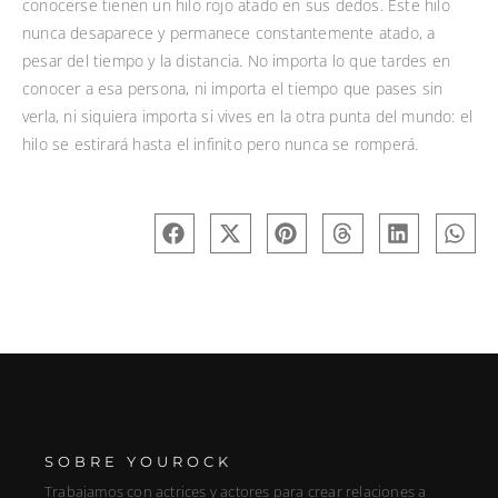
conocerse tienen un hilo rojo atado en sus dedos. Este hilo
nunca desaparece y permanece constantemente atado, a
pesar del tiempo y la distancia. No importa lo que tardes en
conocer a esa persona, ni importa el tiempo que pases sin
verla, ni siquiera importa si vives en la otra punta del mundo: el
hilo se estirará hasta el infinito pero nunca se romperá.
SOBRE YOUROCK
Trabajamos con actrices y actores para crear relaciones a