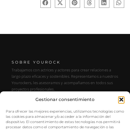
SOBRE YOUROCK
Trabajamos con actrices y actores para crear relaciones a
largo plazo eficaces y sostenibles. Representamos a nuestros
Yourockers, les asesoramos y acompañamos en todos sus
proyectos profesionales.
Gestionar consentimiento
DIRECCIÓN
C/ Alfonso XIII, 131, Portal E, 1A28016 Madrid, Spain
Para ofrecer las mejores experiencias, utilizamos tecnologías como
las cookies para almacenar y/o acceder a la información del
SÍGUENOS
dispositivo. El consentimiento de estas tecnologías nos permitirá
procesar datos como el comportamiento de navegación o las
Instagram