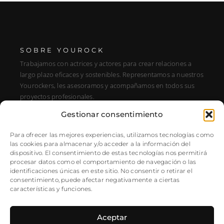
SOBRE YOUROCK
Trabajamos con actrices y actores para crear relaciones a
largo plazo eficaces y sostenibles. Representamos a nuestros
Yourockers, les asesoramos y acompañamos en todos sus
proyectos profesionales.
Gestionar consentimiento
DIRECCIÓN
C/ Alfonso XIII, 131, Portal E, 1A28016 Madrid, Spain
Para ofrecer las mejores experiencias, utilizamos tecnologías como
las cookies para almacenar y/o acceder a la información del
SÍGUENOS
dispositivo. El consentimiento de estas tecnologías nos permitirá
procesar datos como el comportamiento de navegación o las
Instagram
identificaciones únicas en este sitio. No consentir o retirar el
NEWSLETTER
consentimiento, puede afectar negativamente a ciertas
características y funciones.
Aceptar