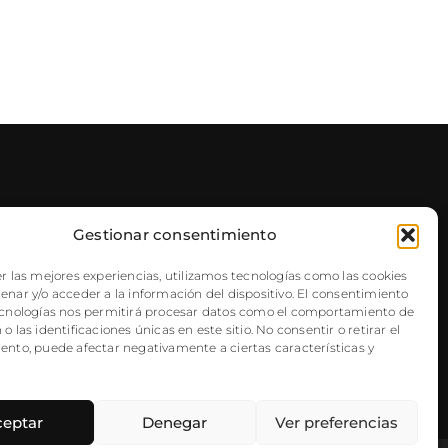
Gestionar consentimiento
NEWSLETTER
r las mejores experiencias, utilizamos tecnologías como las cookies
nar y/o acceder a la información del dispositivo. El consentimiento
ecnologías nos permitirá procesar datos como el comportamiento de
o las identificaciones únicas en este sitio. No consentir o retirar el
ento, puede afectar negativamente a ciertas características y
ceptar
Denegar
Ver preferencias