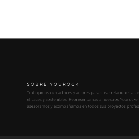
SOBRE YOUROCK
Trabajamos con actrices y actores para crear relaciones a la
eficaces y sostenibles. Representamos a nuestros Yourockers
asesoramos y acompañamos en todos sus proyectos profes