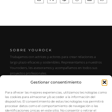
SOBRE YOUROCK
Trabajamos con actrices y actores para crear relaciones a
largo plazo eficaces y sostenibles. Representamos a nuestros
Yourockers, les asesoramos y acompañamos en todos sus
proyectos profesionales.
Gestionar consentimiento
DIRECCIÓN
C/ Alfonso XIII, 131, Portal E, 1A28016 Madrid, Spain
Para ofrecer las mejores experiencias, utilizamos tecnologías como
las cookies para almacenar y/o acceder a la información del
SÍGUENOS
dispositivo. El consentimiento de estas tecnologías nos permitirá
procesar datos como el comportamiento de navegación o las
Instagram
identificaciones únicas en este sitio. No consentir o retirar el