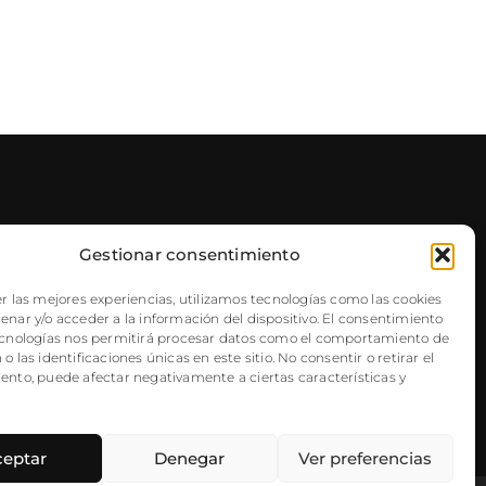
Gestionar consentimiento
NEWSLETTER
r las mejores experiencias, utilizamos tecnologías como las cookies
nar y/o acceder a la información del dispositivo. El consentimiento
ecnologías nos permitirá procesar datos como el comportamiento de
o las identificaciones únicas en este sitio. No consentir o retirar el
ento, puede afectar negativamente a ciertas características y
ceptar
Denegar
Ver preferencias