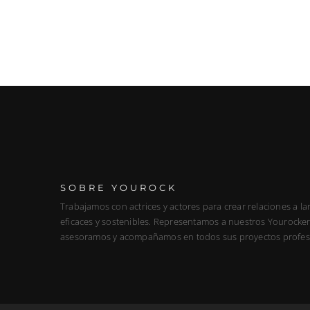
SOBRE YOUROCK
Trabajamos con actrices y actores para crear relaciones a la
eficaces y sostenibles. Representamos a nuestros Yourockers
asesoramos y acompañamos en todos sus proyectos profes