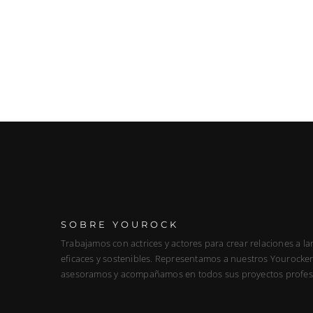
SOBRE YOUROCK
Trabajamos con actrices y actores para crear relaciones a la
eficaces y sostenibles. Representamos a nuestros Yourockers
asesoramos y acompañamos en todos sus proyectos profes