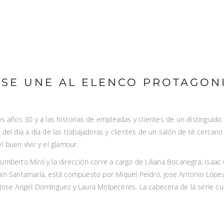
SE UNE AL ELENCO PROTAGON
os años 30 y a las historias de empleadas y clientes de un distinguido 
 del día a día de las trabajadoras y clientes de un salón de té cercano
 buen vivir y el glamour.
Humberto Miró y la dirección corre a cargo de Liliana Bocanegra, Isaa
uín Santamaría, está compuesto por Miquel Peidró, Jose Antonio López
 Jose Angel Domínguez y Laura Molpeceres. La cabecera de la serie cue