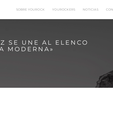
SOBRE YOUROCK
YOUROCKERS
NOTICIAS
CON
Z SE UNE AL ELENCO
LA MODERNA»