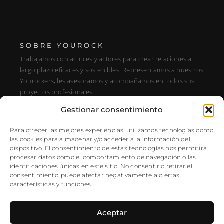
SOBRE YOUROCK
Trabajamos con actrices y actores para crear relaciones a
largo plazo eficaces y sostenibles. Representamos a nuestros
Yourockers, les asesoramos y acompañamos en todos sus
proyectos profesionales.
Gestionar consentimiento
DIRECCIÓN
C/ Alfonso XIII, 131, Portal E, 1A28016 Madrid, Spain
Para ofrecer las mejores experiencias, utilizamos tecnologías como
las cookies para almacenar y/o acceder a la información del
SÍGUENOS
dispositivo. El consentimiento de estas tecnologías nos permitirá
procesar datos como el comportamiento de navegación o las
Instagram
identificaciones únicas en este sitio. No consentir o retirar el
NEWSLETTER
consentimiento, puede afectar negativamente a ciertas
características y funciones.
Aceptar