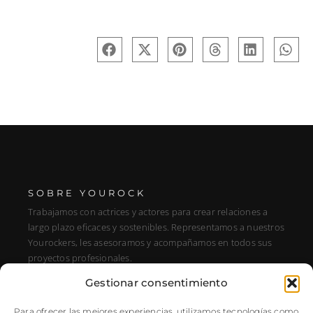
SOBRE YOUROCK
Trabajamos con actrices y actores para crear relaciones a
largo plazo eficaces y sostenibles. Representamos a nuestros
Yourockers, les asesoramos y acompañamos en todos sus
proyectos profesionales.
Gestionar consentimiento
DIRECCIÓN
C/ Alfonso XIII, 131, Portal E, 1A28016 Madrid, Spain
Para ofrecer las mejores experiencias, utilizamos tecnologías como