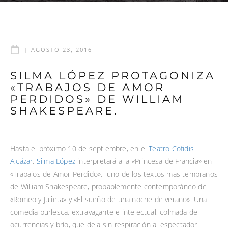
|
AGOSTO 23, 2016
SILMA LÓPEZ PROTAGONIZA
«TRABAJOS DE AMOR
PERDIDOS» DE WILLIAM
SHAKESPEARE.
Hasta el próximo 10 de septiembre, en el
Teatro Cofidis
Alcázar
,
Silma López
interpretará a la «Princesa de Francia» en
«Trabajos de Amor Perdido», uno de los textos mas tempranos
de William Shakespeare, probablemente contemporáneo de
«Romeo y Julieta» y «El sueño de una noche de verano». Una
comedia burlesca, extravagante e intelectual, colmada de
ocurrencias y brío, que deja sin respiración al espectador.