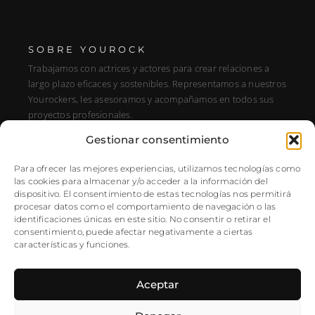
SOBRE YOUROCK
Trabajamos con actrices y actores para crear relaciones a
largo plazo eficaces y sostenibles. Representamos a nuestros
Yourockers, les asesoramos y acompañamos en todos sus
proyectos profesionales.
Gestionar consentimiento
DIRECCIÓN
C/ Alfonso XIII, 131, Portal E, 1A28016 Madrid, Spain
Para ofrecer las mejores experiencias, utilizamos tecnologías como
las cookies para almacenar y/o acceder a la información del
SÍGUENOS
dispositivo. El consentimiento de estas tecnologías nos permitirá
procesar datos como el comportamiento de navegación o las
Instagram
identificaciones únicas en este sitio. No consentir o retirar el
NEWSLETTER
consentimiento, puede afectar negativamente a ciertas
características y funciones.
Aceptar