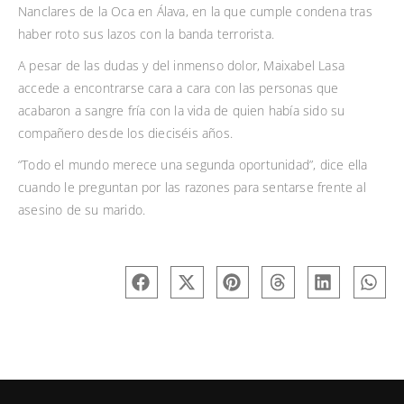
Nanclares de la Oca en Álava, en la que cumple condena tras
haber roto sus lazos con la banda terrorista.
A pesar de las dudas y del inmenso dolor, Maixabel Lasa
accede a encontrarse cara a cara con las personas que
acabaron a sangre fría con la vida de quien había sido su
compañero desde los dieciséis años.
“Todo el mundo merece una segunda oportunidad”, dice ella
cuando le preguntan por las razones para sentarse frente al
asesino de su marido.