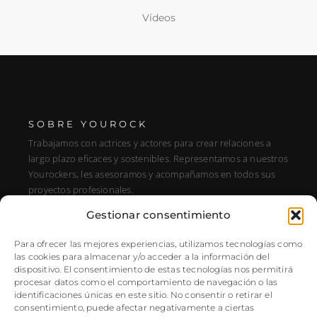
Vídeos
SOBRE YOUROCK
Trabajamos con actrices y actores para crear relaciones a
largo plazo eficaces y sostenibles. Representamos a nuestros
Yourockers, les asesoramos y acompañamos en todos sus
proyectos profesionales.
Gestionar consentimiento
DIRECCIÓN
C/ Alfonso XIII, 131, Portal E, 1A28016 Madrid, Spain
Para ofrecer las mejores experiencias, utilizamos tecnologías como
las cookies para almacenar y/o acceder a la información del
SÍGUENOS
dispositivo. El consentimiento de estas tecnologías nos permitirá
procesar datos como el comportamiento de navegación o las
Instagram
identificaciones únicas en este sitio. No consentir o retirar el
NEWSLETTER
consentimiento, puede afectar negativamente a ciertas