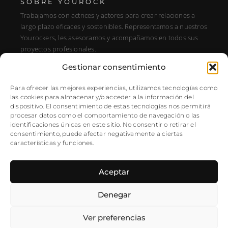
SOBRE YOUROCK
Trabajamos con actrices y actores para crear relaciones a
largo plazo eficaces y sostenibles. Representamos a nuestros
Yourockers, les asesoramos y acompañamos en todos sus
proyectos profesionales.
Gestionar consentimiento
DIRECCIÓN
C/ Alfonso XIII, 131, Portal E, 1A28016 Madrid, Spain
Para ofrecer las mejores experiencias, utilizamos tecnologías como
las cookies para almacenar y/o acceder a la información del
SÍGUENOS
dispositivo. El consentimiento de estas tecnologías nos permitirá
procesar datos como el comportamiento de navegación o las
Instagram
identificaciones únicas en este sitio. No consentir o retirar el
NEWSLETTER
consentimiento, puede afectar negativamente a ciertas
características y funciones.
Aceptar
Denegar
Ver preferencias
©2025 YouRock – Todos los
Política de Privacidad
|
Aviso Legal