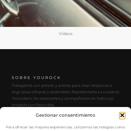
Vídeos
SOBRE YOUROCK
Trabajamos con actrices y actores para crear relaciones a
largo plazo eficaces y sostenibles. Representamos a nuestros
Yourockers, les asesoramos y acompañamos en todos sus
proyectos profesionales.
Gestionar consentimiento
DIRECCIÓN
C/ Alfonso XIII, 131, Portal E, 1A28016 Madrid, Spain
Para ofrecer las mejores experiencias, utilizamos tecnologías como