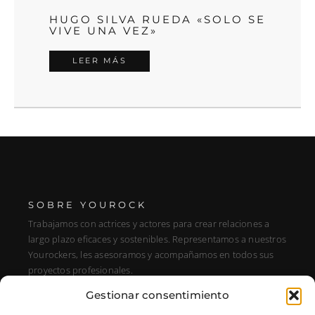
HUGO SILVA RUEDA «SOLO SE
VIVE UNA VEZ»
LEER MÁS
SOBRE YOUROCK
Trabajamos con actrices y actores para crear relaciones a
largo plazo eficaces y sostenibles. Representamos a nuestros
Yourockers, les asesoramos y acompañamos en todos sus
proyectos profesionales.
Gestionar consentimiento
DIRECCIÓN