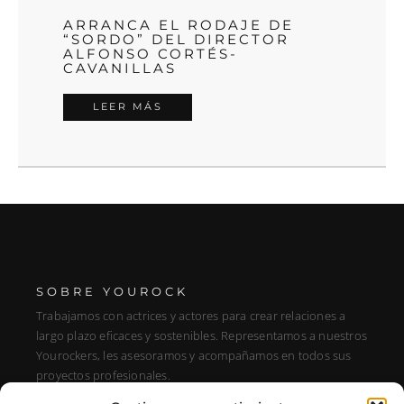
ARRANCA EL RODAJE DE
“SORDO” DEL DIRECTOR
ALFONSO CORTÉS-
CAVANILLAS
LEER MÁS
SOBRE YOUROCK
Trabajamos con actrices y actores para crear relaciones a
largo plazo eficaces y sostenibles. Representamos a nuestros
Yourockers, les asesoramos y acompañamos en todos sus
proyectos profesionales.