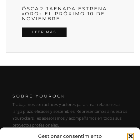
ÓSCAR JAENADA ESTRENA
«ORO» EL PRÓXIMO 10 DE
NOVIEMBRE
LEER MÁS
SOBRE YOUROCK
Trabajamos con actrices y actores para crear relaciones a
largo plazo eficaces y sostenibles. Representamos a nuestros
Yourockers, les asesoramos y acompañamos en todos sus
proyectos profesionales.
Gestionar consentimiento
DIRECCIÓN