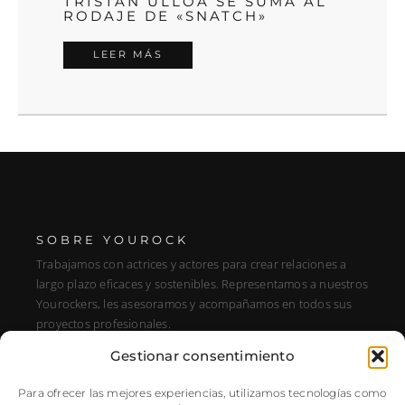
TRISTÁN ULLOA SE SUMA AL
RODAJE DE «SNATCH»
LEER MÁS
SOBRE YOUROCK
Trabajamos con actrices y actores para crear relaciones a
largo plazo eficaces y sostenibles. Representamos a nuestros
Yourockers, les asesoramos y acompañamos en todos sus
proyectos profesionales.
Gestionar consentimiento
DIRECCIÓN
C/ Alfonso XIII, 131, Portal E, 1A28016 Madrid, Spain
Para ofrecer las mejores experiencias, utilizamos tecnologías como