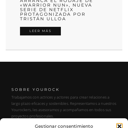
ARRANCA EL RODAJE DE
«WARRIOR NUN», NUEVA
SERIE DE NETFLIX
PROTAGONIZADA POR
TRISTÁN ULLOA
LEER MÁS
SOBRE YOUROCK
Trabajamos con actrices y actores para crear relaciones a
largo plazo eficaces y sostenibles. Representamos a nuestros
Yourockers, les asesoramos y acompañamos en todos sus
proyectos profesionales.
Gestionar consentimiento
DIRECCIÓN