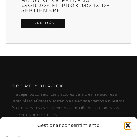
HUGO SILVA ESTRENA
«SORDO» EL PRÓXIMO 13 DE
SEPTIEMBRE
LEER MÁS
SOBRE YOUROCK
Trabajamos con actrices y actores para crear relaciones a
largo plazo eficaces y sostenibles. Representamos a nuestros
Yourockers, les asesoramos y acompañamos en todos sus
proyectos profesionales.
Gestionar consentimiento
DIRECCIÓN
C/ Alfonso XIII, 131, Portal E, 1A28016 Madrid, Spain