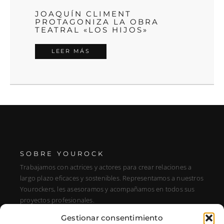
JOAQUÍN CLIMENT
PROTAGONIZA LA OBRA
TEATRAL «LOS HIJOS»
LEER MÁS
SOBRE YOUROCK
Trabajamos con actrices y actores para crear relaciones a
largo plazo eficaces y sostenibles. Representamos a nuestros
Yourockers, les asesoramos y acompañamos en todos sus
proyectos profesionales.
Gestionar consentimiento
DIRECCIÓN