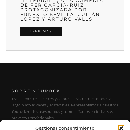
“INTERRAIL”, UNA COMEDIA
DE FER GARCÍA-RUIZ
PROTAGONIZADA POR
ERNESTO SEVILLA, JULIÁN
LÓPEZ Y ARTURO VALLS.
LEER MÁS
SOBRE YOUROCK
Trabajamos con actrices y actores para crear relaciones a
largo plazo eficaces y sostenibles. Representamos a nuestros
Yourockers, les asesoramos y acompañamos en todos sus
proyectos profesionales.
Gestionar consentimiento
DIRECCIÓN