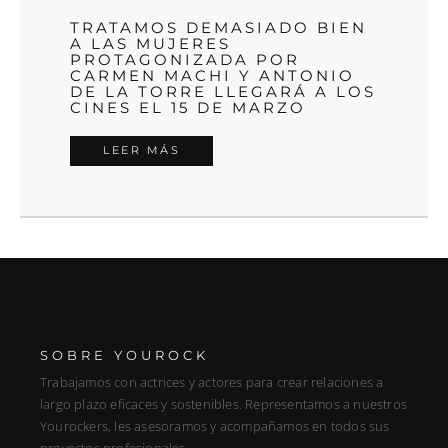
TRATAMOS DEMASIADO BIEN
A LAS MUJERES
PROTAGONIZADA POR
CARMEN MACHI Y ANTONIO
DE LA TORRE LLEGARÁ A LOS
CINES EL 15 DE MARZO
LEER MÁS
SOBRE YOUROCK
Trabajamos con actrices y actores para crear relaciones a
largo plazo eficaces y sostenibles. Representamos a nuestros
Yourockers, les asesoramos y acompañamos en todos sus