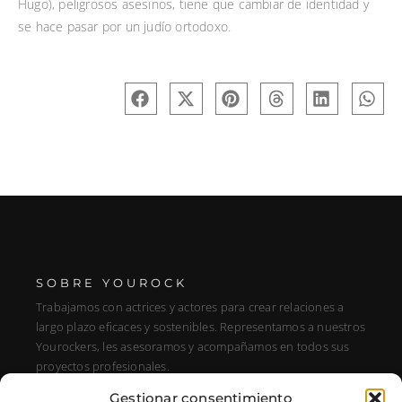
Hugo), peligrosos asesinos, tiene que cambiar de identidad y
se hace pasar por un judío ortodoxo.
SOBRE YOUROCK
Trabajamos con actrices y actores para crear relaciones a
largo plazo eficaces y sostenibles. Representamos a nuestros
Yourockers, les asesoramos y acompañamos en todos sus
proyectos profesionales.
Gestionar consentimiento
DIRECCIÓN