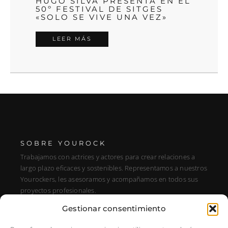
HUGO SILVA PRESENTA EN EL
50º FESTIVAL DE SITGES
«SOLO SE VIVE UNA VEZ»
LEER MÁS
SOBRE YOUROCK
Trabajamos con actrices y actores para crear relaciones a
largo plazo eficaces y sostenibles. Representamos a nuestros
Yourockers, les asesoramos y acompañamos en todos sus
proyectos profesionales.
Gestionar consentimiento
DIRECCIÓN
C/ Alfonso XIII, 131, Portal E, 1A28016 Madrid, Spain