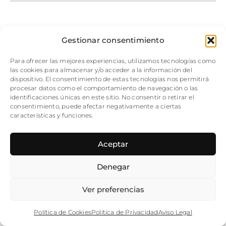
Gestionar consentimiento
Para ofrecer las mejores experiencias, utilizamos tecnologías como
las cookies para almacenar y/o acceder a la información del
dispositivo. El consentimiento de estas tecnologías nos permitirá
procesar datos como el comportamiento de navegación o las
identificaciones únicas en este sitio. No consentir o retirar el
consentimiento, puede afectar negativamente a ciertas
características y funciones.
Aceptar
Denegar
Ver preferencias
Política de Cookies
Política de Privacidad
Aviso Legal