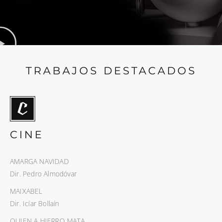
TRABAJOS DESTACADOS
CINE
AMARGA NAVIDAD
Dir. Pedro Almodóvar
MAIXABEL
Dir. Icíar Bollaín
QUIEN A HIERRO MATA