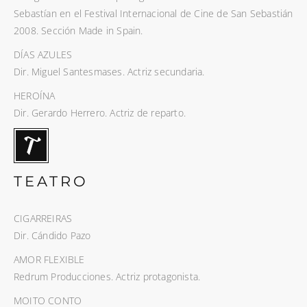
Sebastían en el Festival Internacional de Cine de San Sebastián
2008. Sección Made in Spain.
DÍAS AZULES
Dir. Miguel Santesmases. Actriz secundaria.
HEROÍNA
Dir. Gerardo Herrero. Actriz de reparto.
TEATRO
CIGARREIRAS
Dir. Cándido Pazo
AMOR FLEXIBLE
Redrum Producciones. Actriz protagonista.
MOITO CONTO