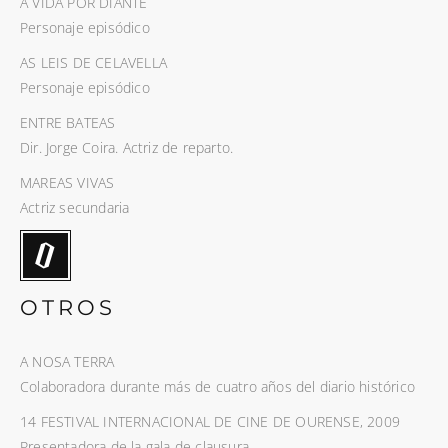
A VIDA POR DIANTE
Personaje episódico
AS LEIS DE CELAVELLA
Personaje episódico
ENTRE BATEAS
Dir. Jorge Coira. Actriz de reparto.
MAREAS VIVAS
Actriz secundaria
OTROS
A NOSA TERRA
Colaboradora durante más de cuatro años del diario histórico
14 FESTIVAL INTERNACIONAL DE CINE DE OURENSE, 2009
Presentadora de la gala de clausura