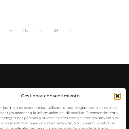
15
16
17
18
»
Gestionar consentimiento
NEWSLETTER
r las mejores experiencias, utilizamos tecnologías como las cookies
nar y/o acceder a la información del dispositivo. El consentimiento
ecnologías nos permitirá procesar datos como el comportamiento de
o las identificaciones únicas en este sitio. No consentir o retirar el
ento, puede afectar negativamente a ciertas características y