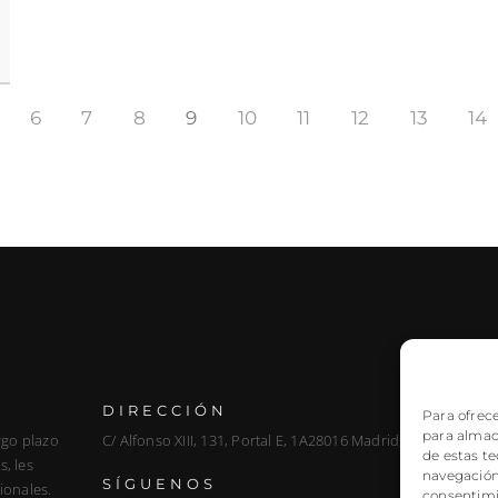
6
7
8
9
10
11
12
13
14
DIRECCIÓN
Para ofrece
para almace
rgo plazo
C/ Alfonso XIII, 131, Portal E, 1A28016 Madrid, Spain
de estas t
, les
navegación 
SÍGUENOS
ionales.
consentimi