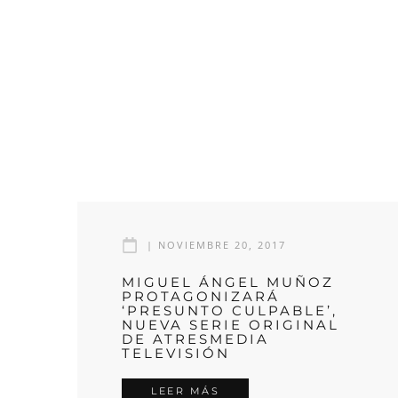
|
NOVIEMBRE 20, 2017
MIGUEL ÁNGEL MUÑOZ
PROTAGONIZARÁ
‘PRESUNTO CULPABLE’,
NUEVA SERIE ORIGINAL
DE ATRESMEDIA
TELEVISIÓN
LEER MÁS