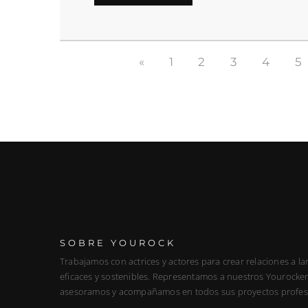
«
1
2
3
4
5
SOBRE YOUROCK
Trabajamos con actrices y actores para crear relaciones a la
eficaces y sostenibles. Representamos a nuestros Yourockers
asesoramos y acompañamos en todos sus proyectos profes