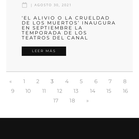
|
AGOSTO 30, 2021
‘EL ALIVIO O LA CRUELDAD
DE LOS MUERTOS’ INAUGURA
EN SEPTIEMBRE LA
TEMPORADA DE LOS
TEATROS DEL CANAL
LEER MÁS
«
1
2
3
4
5
6
7
8
9
10
11
12
13
14
15
16
17
18
»