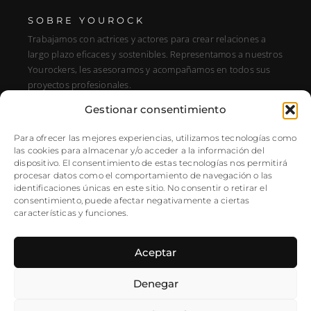
SOBRE YOUROCK
Trabajamos con actrices y actores para crear relaciones a
largo plazo eficaces y sostenibles. Representamos a nuestros
Yourockers, les asesoramos y acompañamos en todos sus
proyectos profesionales.
Gestionar consentimiento
DIRECCIÓN
C/ Alfonso XIII, 131, Portal E, 1A28016 Madrid, Spain
Para ofrecer las mejores experiencias, utilizamos tecnologías como
las cookies para almacenar y/o acceder a la información del
SÍGUENOS
dispositivo. El consentimiento de estas tecnologías nos permitirá
procesar datos como el comportamiento de navegación o las
Instagram
identificaciones únicas en este sitio. No consentir o retirar el
NEWSLETTER
consentimiento, puede afectar negativamente a ciertas
características y funciones.
Aceptar
Denegar