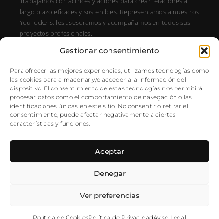
Trabajamos con actrices y actores para crear relaciones a
largo plazo eficaces y sostenibles. Representamos a nuestros
Yourockers, les asesoramos y acompañamos en todos sus
proyectos profesionales.
Gestionar consentimiento
DIRECCIÓN
C/ Alfonso XIII, 131, Portal E, 1A28016 Madrid, Spain
Para ofrecer las mejores experiencias, utilizamos tecnologías como
las cookies para almacenar y/o acceder a la información del
SÍGUENOS
dispositivo. El consentimiento de estas tecnologías nos permitirá
procesar datos como el comportamiento de navegación o las
Instagram
identificaciones únicas en este sitio. No consentir o retirar el
NEWSLETTER
consentimiento, puede afectar negativamente a ciertas
características y funciones.
Aceptar
Denegar
Ver preferencias
©2025 YouRock – Todos los
Política de Privacidad
|
Aviso Legal
derechos reservados
|
Política de Cookies
Política de Cookies
Política de Privacidad
Aviso Legal