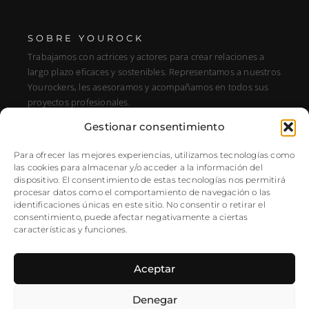
SOBRE YOUROCK
Trabajamos con actrices y actores para crear relaciones a
largo plazo eficaces y sostenibles. Representamos a nuestros
Yourockers, les asesoramos y acompañamos en todos sus
proyectos profesionales.
Gestionar consentimiento
DIRECCIÓN
C/ Alfonso XIII, 131, Portal E, 1A28016 Madrid, Spain
Para ofrecer las mejores experiencias, utilizamos tecnologías como
las cookies para almacenar y/o acceder a la información del
SÍGUENOS
dispositivo. El consentimiento de estas tecnologías nos permitirá
procesar datos como el comportamiento de navegación o las
Instagram
identificaciones únicas en este sitio. No consentir o retirar el
NEWSLETTER
consentimiento, puede afectar negativamente a ciertas
características y funciones.
Aceptar
Denegar