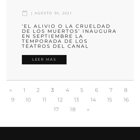
|
AGOSTO 30, 2021
‘EL ALIVIO O LA CRUELDAD
DE LOS MUERTOS’ INAUGURA
EN SEPTIEMBRE LA
TEMPORADA DE LOS
TEATROS DEL CANAL
LEER MÁS
«
1
2
3
4
5
6
7
8
9
10
11
12
13
14
15
16
17
18
»