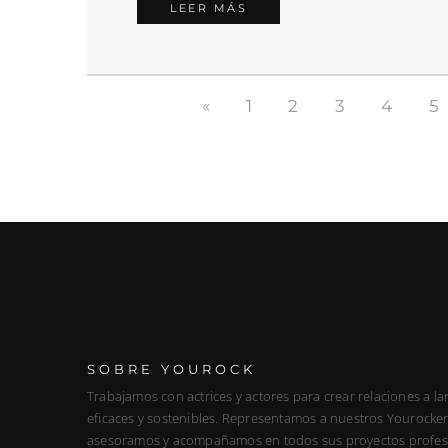
LEER MÁS
«
1
2
3
4
5
SOBRE YOUROCK
Trabajamos con actrices y actores para crear relaciones a la
eficaces y sostenibles. Representamos a nuestros Yourockers
asesoramos y acompañamos en todos sus proyectos profes