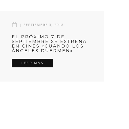
|
SEPTIEMBRE 3, 2018
EL PRÓXIMO 7 DE
SEPTIEMBRE SE ESTRENA
EN CINES «CUANDO LOS
ÁNGELES DUERMEN»
LEER MÁS