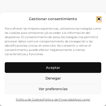
Gestionar consentimiento
Para ofrecer las mejores experiencias, utilizamos tecnologías como
las cookies para almacenar y/o acceder a la información del
dispositivo. El consentimiento de estas tecnologías nos permitirá
procesar datos como el comportamiento de navegación o las
identificaciones únicas en este sitio. No consentir o retirar el
consentimiento, puede afectar negativamente a ciertas
características y funciones.
Aceptar
Denegar
Ver preferencias
Política de Cookies
Política de Privacidad
Aviso Legal